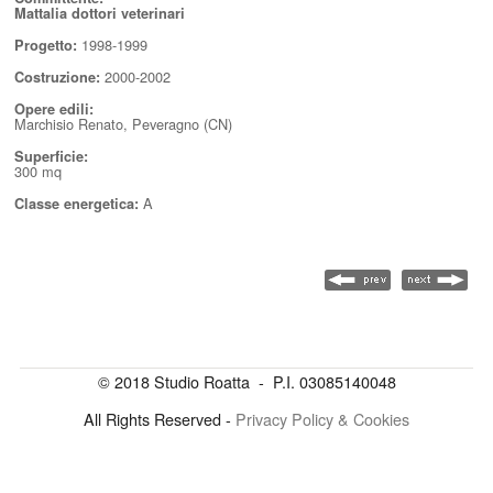
Mattalia dottori veterinari
1998-1999
Progetto:
2000-2002
Costruzione:
Opere edili:
Marchisio Renato, Peveragno (CN)
Superficie:
300 mq
A
Classe energetica:
© 2018 Studio Roatta - P.I. 03085140048
All Rights Reserved -
Privacy Policy & Cookies